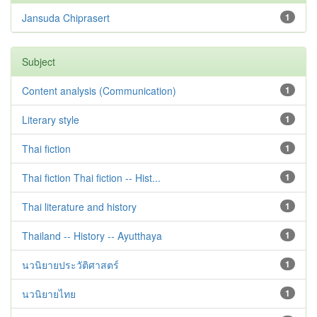
Jansuda Chiprasert
1
Subject
Content analysis (Communication)
1
Literary style
1
Thai fiction
1
Thai fiction Thai fiction -- Hist...
1
Thai literature and history
1
Thailand -- History -- Ayutthaya
1
นวนิยายประวัติศาสตร์
1
นวนิยายไทย
1