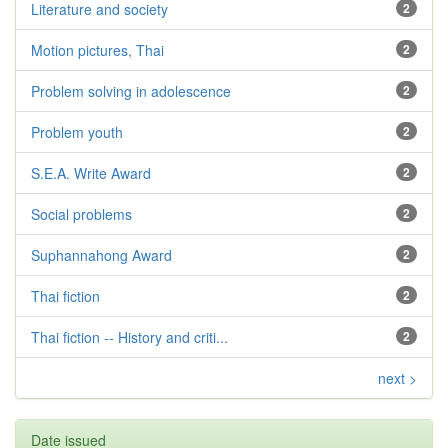
Literature and society
2
Motion pictures, Thai
2
Problem solving in adolescence
2
Problem youth
2
S.E.A. Write Award
2
Social problems
2
Suphannahong Award
2
Thai fiction
2
Thai fiction -- History and criti...
2
next >
Date issued