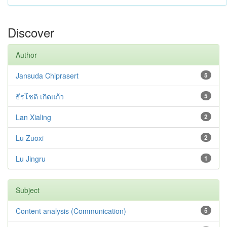
Discover
Author
Jansuda Chiprasert
5
ธีรโชติ เกิดแก้ว
5
Lan Xialing
2
Lu Zuoxi
2
Lu Jingru
1
Subject
Content analysis (Communication)
5