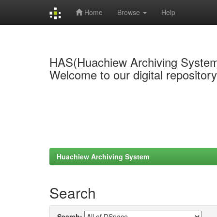
Home
Browse
Help
Skip
navigation
HAS(Huachiew Archiving Syste
Welcome to our digital repositor
Huachiew Archiving System
Search
Search: