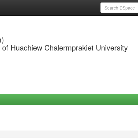
m)
y of Huachiew Chalermprakiet University