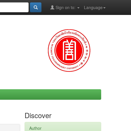
Sign on to:
Language
Discover
Author