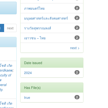
ภาพยนตร์ไทย
2
มนุษยศาสตร์และสังคมศาสตร์
2
1
next
รางวัลสุพรรณหงส์
2
เยาวชน – ไทย
2
next >
Date issued
โชติ เกิด
Kerdkaew
;
2024
2
culty of
w
beral
Has File(s)
ty.
true
2
โชติ เกิด