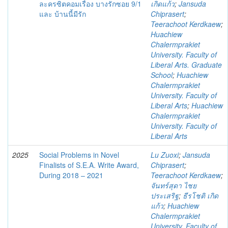
ละครซิตคอมเรื่อง บางรักซอย 9/1
เกิดแก้ว
;
Jansuda
และ บ้านนี้มีรัก
Chiprasert
;
Teerachoot Kerdkaew
;
Huachiew
Chalermprakiet
University. Faculty of
Liberal Arts. Graduate
School
;
Huachiew
Chalermprakiet
University. Faculty of
Liberal Arts
;
Huachiew
Chalermprakiet
University. Faculty of
Liberal Arts
2025
Social Problems in Novel
Lu Zuoxi
;
Jansuda
Finalists of S.E.A. Write Award,
Chiprasert
;
During 2018 – 2021
Teerachoot Kerdkaew
;
จันทร์สุดา ไชย
ประเสริฐ
;
ธีรโชติ เกิด
แก้ว
;
Huachiew
Chalermprakiet
University. Faculty of