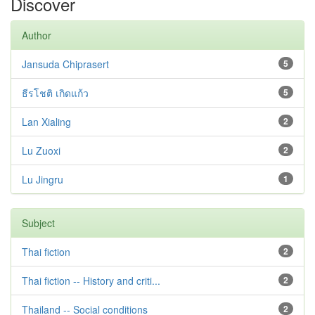
Discover
Author
Jansuda Chiprasert
5
ธีรโชติ เกิดแก้ว
5
Lan Xialing
2
Lu Zuoxi
2
Lu Jingru
1
Subject
Thai fiction
2
Thai fiction -- History and criti...
2
Thailand -- Social conditions
2