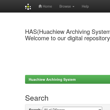
Home
Browse
Help
Skip
navigation
HAS(Huachiew Archiving Syste
Welcome to our digital repositor
Huachiew Archiving System
Search
Search: