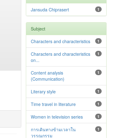
Jansuda Chiprasert
1
Subject
Characters and characteristics
1
Characters and characteristics
1
on...
Content analysis
1
(Communication)
Literary style
1
Time travel in literature
1
Women in television series
1
การเดินทางข้ามเวลาใน
1
วรรณกรรม