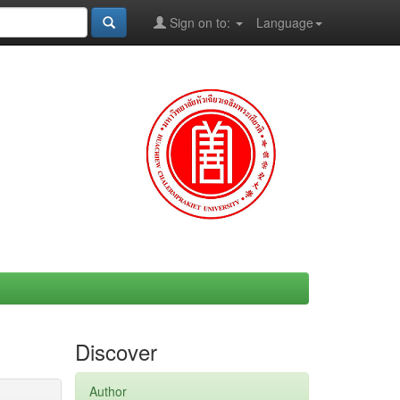
Sign on to:
Language
Discover
Author