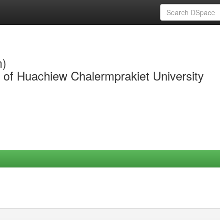
m)
y of Huachiew Chalermprakiet University