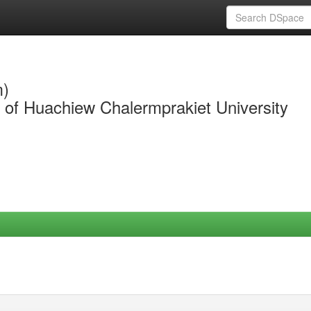
m)
y of Huachiew Chalermprakiet University