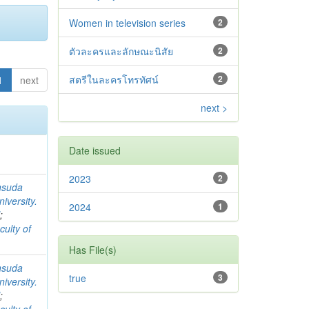
Women in television series
2
ตัวละครและลักษณะนิสัย
2
สตรีในละครโทรทัศน์
2
1
next
next >
Date issued
2023
2
nsuda
iversity.
2024
1
l
;
culty of
Has File(s)
nsuda
true
3
iversity.
l
;