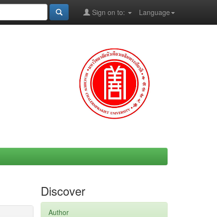
Sign on to:
Language
Discover
Author