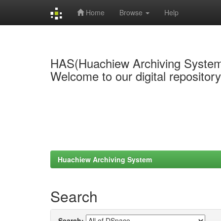
Home
Browse
Help
Skip
navigation
HAS(Huachiew Archiving Syste
Welcome to our digital repositor
Huachiew Archiving System
Search
Search: