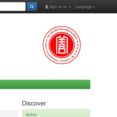
Sign on to:
Language
Discover
Author