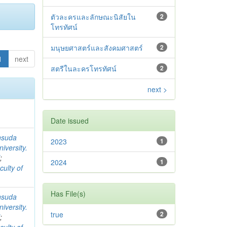
ตัวละครและลักษณะนิสัยใน
2
โทรทัศน์
มนุษยศาสตร์และสังคมศาสตร์
2
1
next
สตรีในละครโทรทัศน์
2
next >
Date issued
nsuda
2023
1
iversity.
l
;
2024
1
culty of
Has File(s)
nsuda
iversity.
true
2
l
;