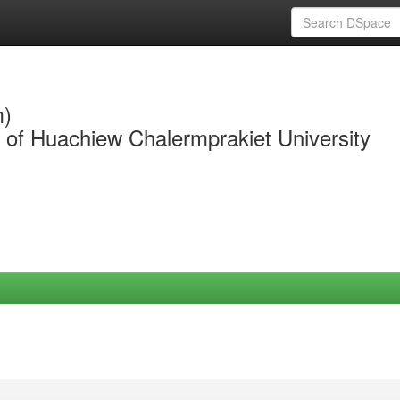
m)
y of Huachiew Chalermprakiet University