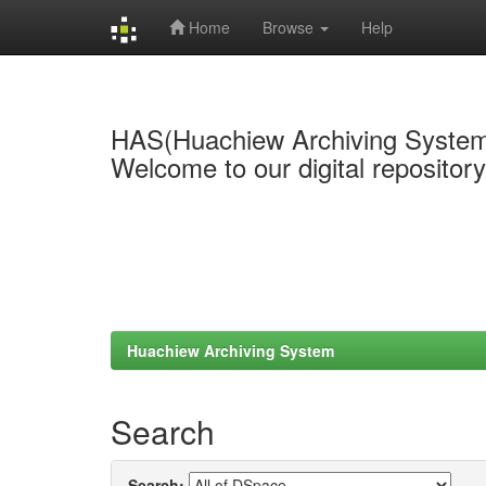
Home
Browse
Help
Skip
navigation
HAS(Huachiew Archiving Syste
Welcome to our digital repositor
Huachiew Archiving System
Search
Search: