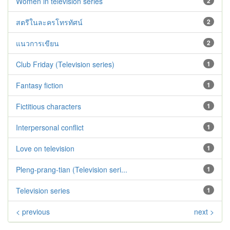
Women in television series
2
สตรีในละครโทรทัศน์
2
แนวการเขียน
2
Club Friday (Television series)
1
Fantasy fiction
1
Fictitious characters
1
Interpersonal conflict
1
Love on television
1
Pleng-prang-tian (Television seri...
1
Television series
1
< previous
next >