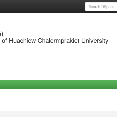
m)
y of Huachiew Chalermprakiet University