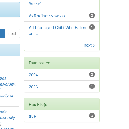
วิจารณ์
สัจนิยมในวรรณกรรม
2
A Three-eyed Child Who Fallen
1
on ...
1
next
next >
Date issued
2024
2
suda
iversity.
2023
1
l
;
culty of
Has File(s)
suda
true
3
iversity.
l
;