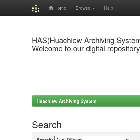
Home
Browse
Help
Skip
navigation
HAS(Huachiew Archiving Syste
Welcome to our digital repositor
Huachiew Archiving System
Search
Search: