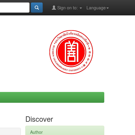
Sign on to:
Language
Discover
Author