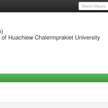
m)
y of Huachiew Chalermprakiet University