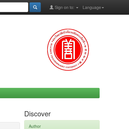
Sign on to:
Language
Discover
Author