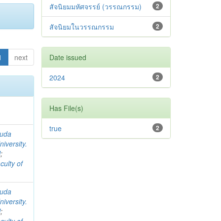
สัจนิยมมหัศจรรย์ (วรรณกรรม)
2
สัจนิยมในวรรณกรรม
2
1
next
Date issued
2024
2
Has File(s)
true
2
suda
iversity.
l
;
culty of
suda
iversity.
l
;