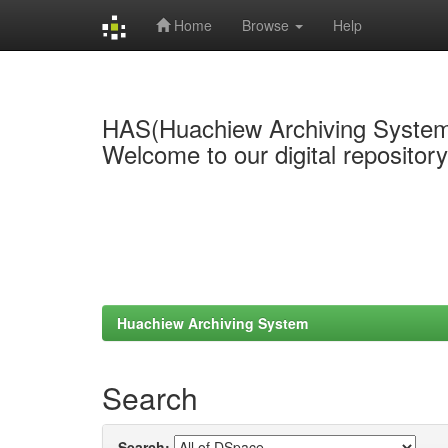
Home
Browse
Help
Skip
navigation
HAS(Huachiew Archiving Syste
Welcome to our digital repositor
Huachiew Archiving System
Search
Search: