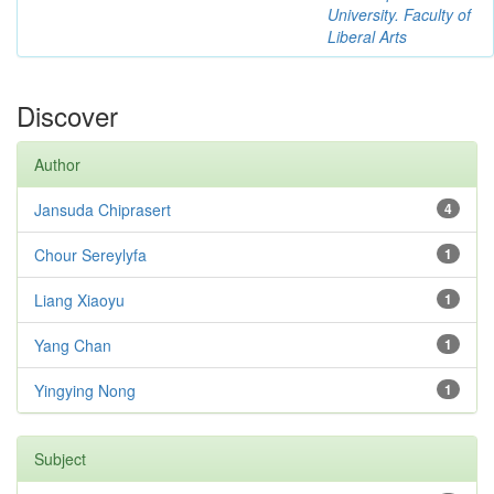
University. Faculty of
Liberal Arts
Discover
Author
Jansuda Chiprasert
4
Chour Sereylyfa
1
Liang Xiaoyu
1
Yang Chan
1
Yingying Nong
1
Subject