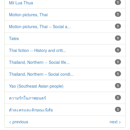
Mii Lua Thua
1
Motion pictures, Thai
1
Motion pictures, Thai -- Social a...
1
Tales
1
Thai fiction -- History and criti...
1
Thailand, Northern -- Social life...
1
Thailand, Northern – Social condi...
1
Yao (Southeast Asian people)
1
ความรักในภาพยนตร์
1
ตัวละครและลักษณะนิสัย
1
< previous
next >