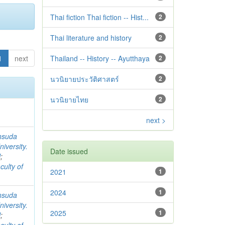
Thai fiction Thai fiction -- Hist...
2
Thai literature and history
2
1
next
Thailand -- History -- Ayutthaya
2
นวนิยายประวัติศาสตร์
2
นวนิยายไทย
2
next >
nsuda
iversity.
Date issued
l
;
culty of
2021
1
2024
1
nsuda
iversity.
2025
1
l
;