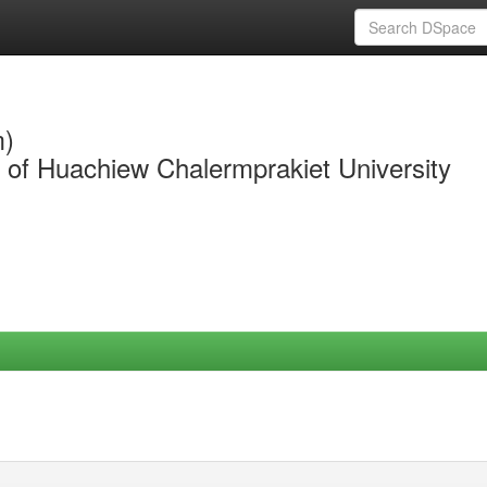
m)
y of Huachiew Chalermprakiet University