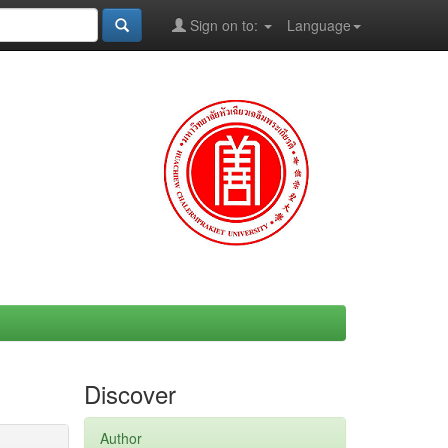
Sign on to:
Language
Discover
Author