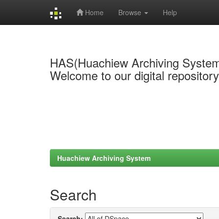
Home
Browse
Help
Skip
navigation
HAS(Huachiew Archiving Syste
Welcome to our digital repositor
Huachiew Archiving System
Search
Search: