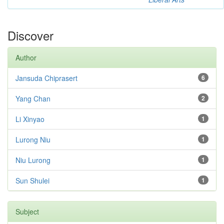
Discover
Author
Jansuda Chiprasert
6
Yang Chan
2
Li Xinyao
1
Lurong Niu
1
Niu Lurong
1
Sun Shulei
1
Subject