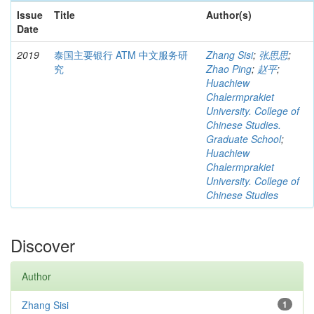
Issue
Title
Author(s)
Date
2019
泰国主要银行 ATM 中文服务研
Zhang Sisi
;
张思思
;
究
Zhao Ping
;
赵平
;
Huachiew
Chalermprakiet
University. College of
Chinese Studies.
Graduate School
;
Huachiew
Chalermprakiet
University. College of
Chinese Studies
Discover
Author
Zhang Sisi
1