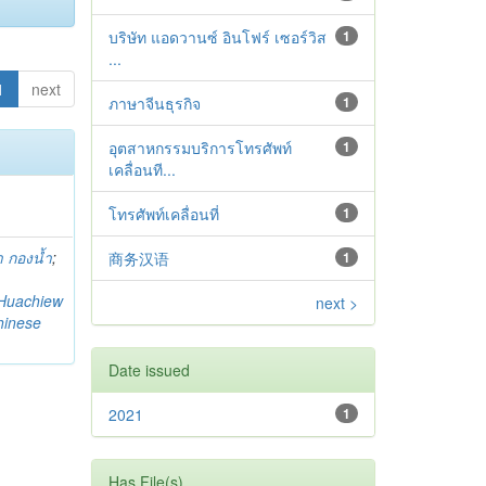
บริษัท แอดวานซ์ อินโฟร์ เซอร์วิส
1
...
1
next
ภาษาจีนธุรกิจ
1
อุตสาหกรรมบริการโทรศัพท์
1
เคลื่อนที...
โทรศัพท์เคลื่อนที่
1
 กองน้ำ
;
商务汉语
1
Huachiew
next >
hinese
Date issued
2021
1
Has File(s)