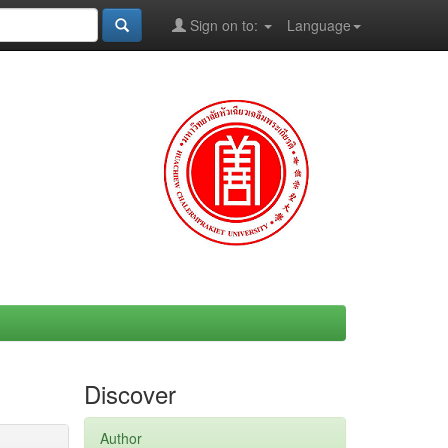
Sign on to:
Language
Discover
Author