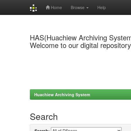
Home
Browse
Help
Skip
navigation
HAS(Huachiew Archiving Syste
Welcome to our digital repositor
Huachiew Archiving System
Search
Search: