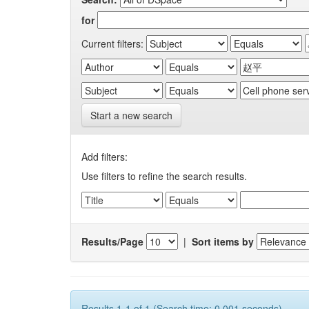
for
Current filters:
Start a new search
Add filters:
Use filters to refine the search results.
Results/Page
|
Sort items by
Results 1-1 of 1 (Search time: 0.001 seconds).