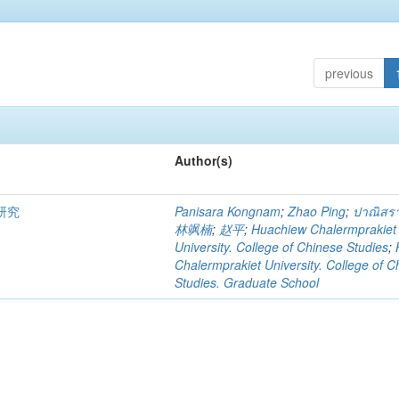
previous
Author(s)
研究
Panisara Kongnam
;
Zhao Ping
;
ปาณิสรา
林飒楠
;
赵平
;
Huachiew Chalermprakiet
University. College of Chinese Studies
;
Chalermprakiet University. College of C
Studies. Graduate School