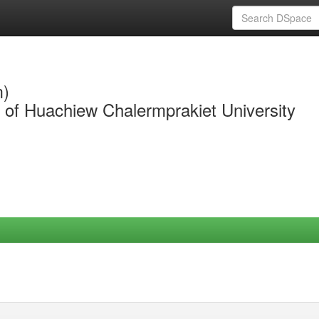
m)
y of Huachiew Chalermprakiet University