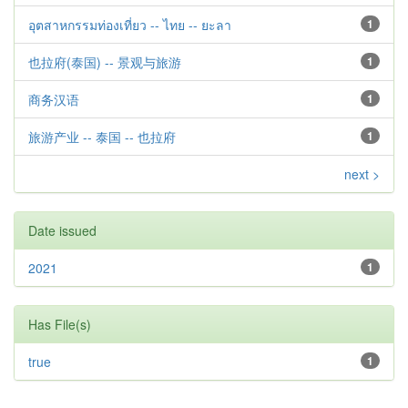
อุตสาหกรรมท่องเที่ยว -- ไทย -- ยะลา
1
也拉府(泰国) -- 景观与旅游
1
商务汉语
1
旅游产业 -- 泰国 -- 也拉府
1
next >
Date issued
2021
1
Has File(s)
true
1