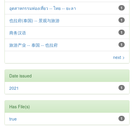
อุตสาหกรรมท่องเที่ยว -- ไทย -- ยะลา
1
也拉府(泰国) -- 景观与旅游
1
商务汉语
1
旅游产业 -- 泰国 -- 也拉府
1
next >
Date issued
2021
1
Has File(s)
true
1