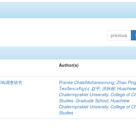
previous
Author(s)
影响调查研究
Pranee Chaichitchareonrung
;
Zhao Pin
ไชยจิตรเจริญรุ่ง
;
赵平
;
洪秋林
;
Huachie
Chalermprakiet University. College of C
Studies. Graduate School
;
Huachiew
Chalermprakiet University. College of C
Studies