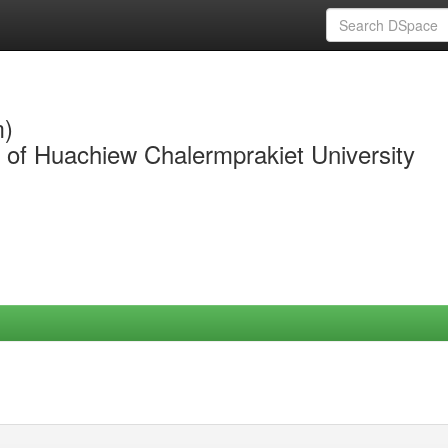
m)
y of Huachiew Chalermprakiet University