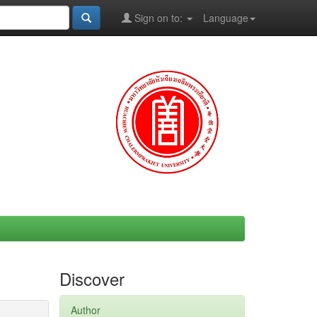
Sign on to:
Language
Discover
Author