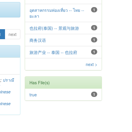
อุตสาหกรรมท่องเที่ยว -- ไทย --
1
ยะลา
也拉府(泰国) -- 景观与旅游
1
1
next
商务汉语
1
旅游产业 -- 泰国 -- 也拉府
1
next >
g
;
ปราณี
Has File(s)
w
hinese
true
1
hinese