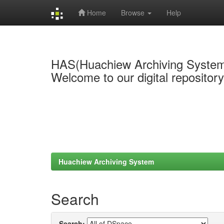
Home
Browse
Help
Skip
navigation
HAS(Huachiew Archiving Syste
Welcome to our digital repositor
Huachiew Archiving System
Search
Search: