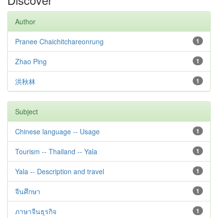
Author
Pranee Chaichitchareonrung
1
Zhao Ping
1
洪秋林
1
Subject
Chinese language -- Usage
1
Tourism -- Thailand -- Yala
1
Yala -- Description and travel
1
จีนศึกษา
1
ภาษาจีนธุรกิจ
1