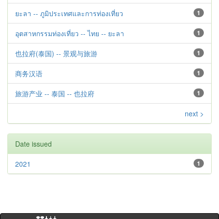
ยะลา -- ภูมิประเทศและการท่องเที่ยว
1
อุตสาหกรรมท่องเที่ยว -- ไทย -- ยะลา
1
也拉府(泰国) -- 景观与旅游
1
商务汉语
1
旅游产业 -- 泰国 -- 也拉府
1
next >
Date issued
2021
1