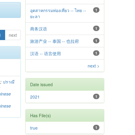
อุตสาหกรรมท่องเที่ยว -- ไทย --
1
ยะลา
商务汉语
1
1
next
旅游产业 -- 泰国 -- 也拉府
1
汉语 -- 语言使用
1
next >
g
;
ปราณี
Date issued
w
hinese
2021
1
hinese
Has File(s)
true
1