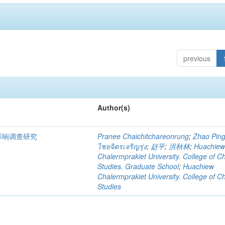
previous
Author(s)
影响调查研究
Pranee Chaichitchareonrung
;
Zhao Pin
ไชยจิตรเจริญรุ่ง
;
赵平
;
洪秋林
;
Huachie
Chalermprakiet University. College of C
Studies. Graduate School
;
Huachiew
Chalermprakiet University. College of C
Studies