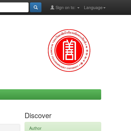
Sign on to:
Language
Discover
Author