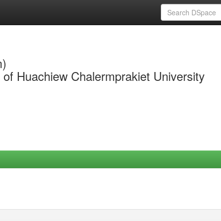
m)
y of Huachiew Chalermprakiet University