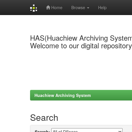
Home
Browse
Help
Skip
navigation
HAS(Huachiew Archiving Syste
Welcome to our digital repositor
Huachiew Archiving System
Search
Search: