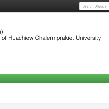
m)
y of Huachiew Chalermprakiet University