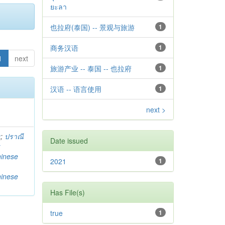
ยะลา
也拉府(泰国) -- 景观与旅游
1
商务汉语
1
1
next
旅游产业 -- 泰国 -- 也拉府
1
汉语 -- 语言使用
1
next >
g
;
ปราณี
Date issued
w
hinese
2021
1
hinese
Has File(s)
true
1