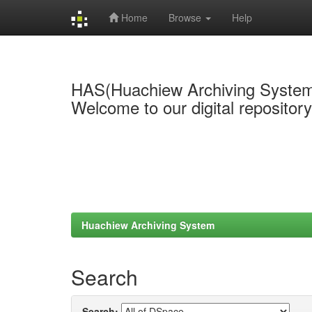
Home
Browse
Help
Skip
navigation
HAS(Huachiew Archiving Syste
Welcome to our digital repositor
Huachiew Archiving System
Search
Search: