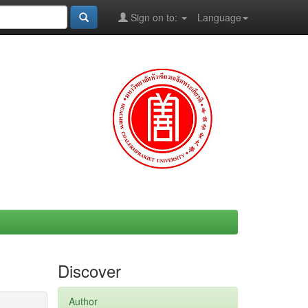
Sign on to:
Language
Discover
Author