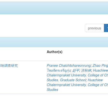
previous
Author(s)
影响调查研究
Pranee Chaichitchareonrung
;
Zhao Pin
ไชยจิตรเจริญรุ่ง
;
赵平
;
洪秋林
;
Huachie
Chalermprakiet University. College of C
Studies. Graduate School
;
Huachiew
Chalermprakiet University. College of C
Studies