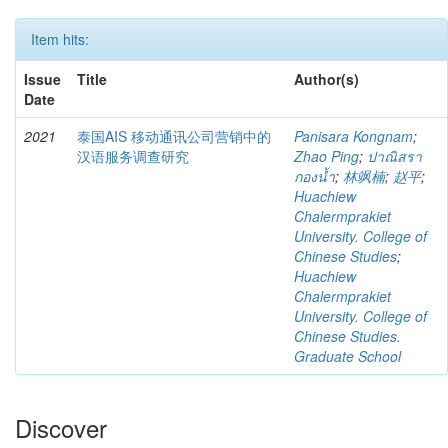
Item hits:
Issue
Title
Author(s)
Date
2021
泰国AIS 移动通讯公司营销中的
Panisara Kongnam
;
汉语服务调查研究
Zhao Ping
;
ปาณิสรา
กองน้ำ
;
林飒楠
;
赵平
;
Huachiew
Chalermprakiet
University. College of
Chinese Studies
;
Huachiew
Chalermprakiet
University. College of
Chinese Studies.
Graduate School
Discover