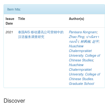
Item hits:
Issue
Title
Author(s)
Date
2021
泰国AIS 移动通讯公司营销中的
Panisara Kongnam
;
汉语服务调查研究
Zhao Ping
;
ปาณิสรา
กองน้ำ
;
林飒楠
;
赵平
;
Huachiew
Chalermprakiet
University. College of
Chinese Studies
;
Huachiew
Chalermprakiet
University. College of
Chinese Studies.
Graduate School
Discover