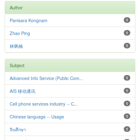
Author
Panisara Kongnam
1
Zhao Ping
1
林飒楠
1
Subject
Advanced Info Service (Public Com...
1
AIS 移动通讯
1
Cell phone services industry -- C...
1
Chinese language -- Usage
1
จีนศึกษา
1