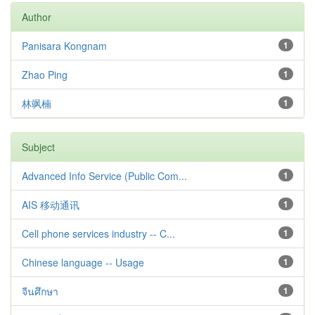
Author
Panisara Kongnam
1
Zhao Ping
1
林飒楠
1
Subject
Advanced Info Service (Public Com...
1
AIS 移动通讯
1
Cell phone services industry -- C...
1
Chinese language -- Usage
1
จีนศึกษา
1