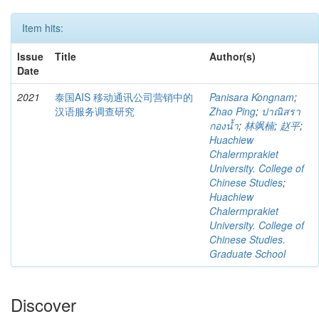
Item hits:
Issue
Title
Author(s)
Date
2021
泰国AIS 移动通讯公司营销中的
Panisara Kongnam
;
汉语服务调查研究
Zhao Ping
;
ปาณิสรา
กองน้ำ
;
林飒楠
;
赵平
;
Huachiew
Chalermprakiet
University. College of
Chinese Studies
;
Huachiew
Chalermprakiet
University. College of
Chinese Studies.
Graduate School
Discover