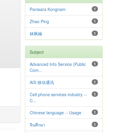
Panisara Kongnam
1
Zhao Ping
1
林飒楠
1
Subject
Advanced Info Service (Public
1
Com...
AIS 移动通讯
1
Cell phone services industry --
1
C...
Chinese language -- Usage
1
จีนศึกษา
1