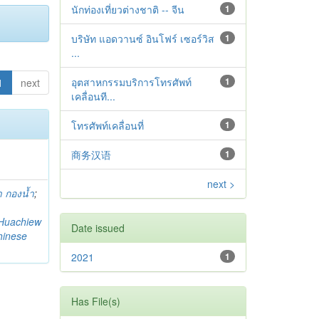
นักท่องเที่ยวต่างชาติ -- จีน
1
บริษัท แอดวานซ์ อินโฟร์ เซอร์วิส
1
...
อุตสาหกรรมบริการโทรศัพท์
1
1
next
เคลื่อนที...
โทรศัพท์เคลื่อนที่
1
商务汉语
1
next >
 กองน้ำ
;
Huachiew
Date issued
hinese
2021
1
Has File(s)