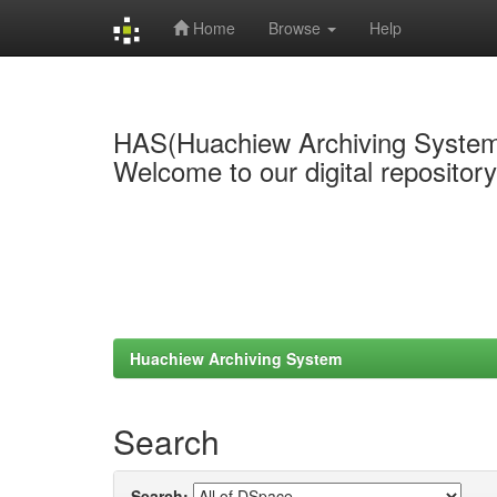
Home
Browse
Help
Skip
navigation
HAS(Huachiew Archiving Syste
Welcome to our digital repositor
Huachiew Archiving System
Search
Search: