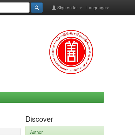
Sign on to:
Language
Discover
Author