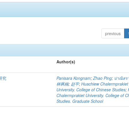
previous
Author(s)
研究
Panisara Kongnam
;
Zhao Ping
;
ปาณิสรา
林飒楠
;
赵平
;
Huachiew Chalermprakiet
University. College of Chinese Studies
;
Chalermprakiet University. College of C
Studies. Graduate School