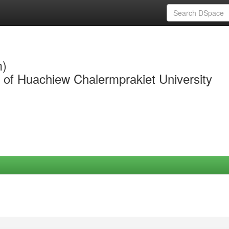
m)
y of Huachiew Chalermprakiet University