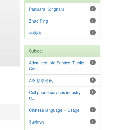
Panisara Kongnam
1
Zhao Ping
1
林飒楠
1
Subject
Advanced Info Service (Public
1
Com...
AIS 移动通讯
1
Cell phone services industry --
1
C...
Chinese language -- Usage
1
จีนศึกษา
1