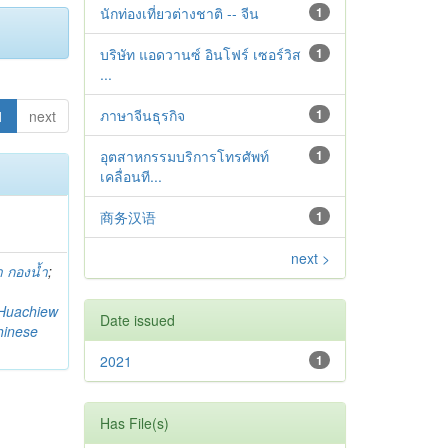
นักท่องเที่ยวต่างชาติ -- จีน
1
บริษัท แอดวานซ์ อินโฟร์ เซอร์วิส
1
...
ภาษาจีนธุรกิจ
1
1
next
อุตสาหกรรมบริการโทรศัพท์
1
เคลื่อนที...
商务汉语
1
next >
 กองน้ำ
;
Huachiew
Date issued
hinese
2021
1
Has File(s)