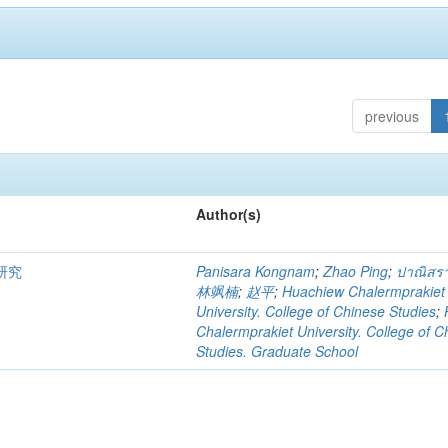
previous
Author(s)
研究
Panisara Kongnam
;
Zhao Ping
;
ปาณิสรา
林飒楠
;
赵平
;
Huachiew Chalermprakiet
University. College of Chinese Studies
;
Chalermprakiet University. College of C
Studies. Graduate School