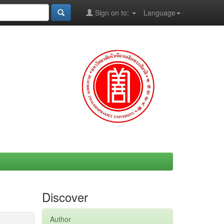
Sign on to:
Language
Discover
Author