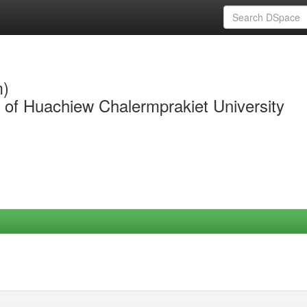
m)
y of Huachiew Chalermprakiet University