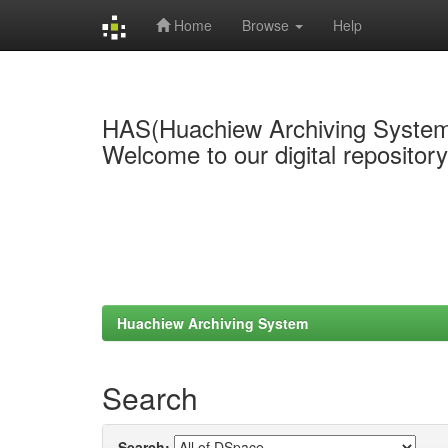
Home
Browse
Help
Skip
navigation
HAS(Huachiew Archiving Syste
Welcome to our digital repositor
Huachiew Archiving System
Search
Search: