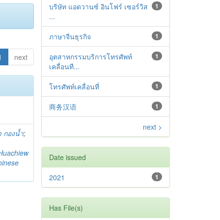
บริษัท แอดวานซ์ อินโฟร์ เซอร์วิส
1
...
ภาษาจีนธุรกิจ
1
อุตสาหกรรมบริการโทรศัพท์
1
1
next
เคลื่อนที...
โทรศัพท์เคลื่อนที่
1
商务汉语
1
next >
 กองน้ำ
;
Huachiew
Date issued
hinese
2021
1
Has File(s)