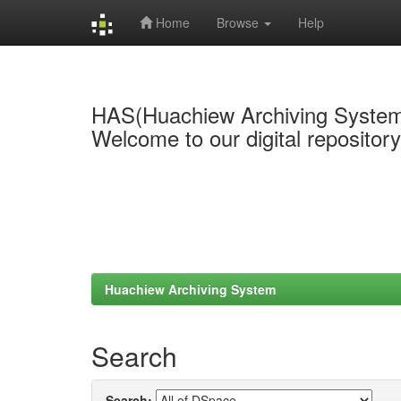
Home
Browse
Help
Skip
navigation
HAS(Huachiew Archiving Syste
Welcome to our digital repositor
Huachiew Archiving System
Search
Search: