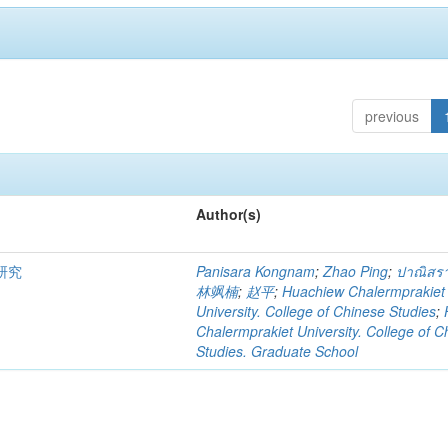
previous
Author(s)
研究
Panisara Kongnam
;
Zhao Ping
;
ปาณิสรา
林飒楠
;
赵平
;
Huachiew Chalermprakiet
University. College of Chinese Studies
;
Chalermprakiet University. College of C
Studies. Graduate School