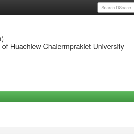
m)
y of Huachiew Chalermprakiet University