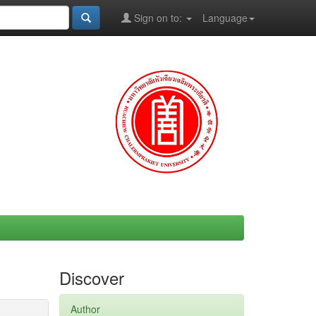
Sign on to:
Language
Discover
Author