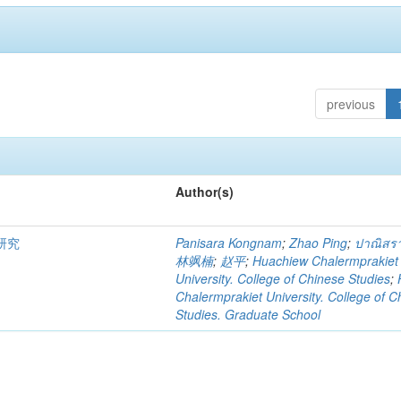
previous
Author(s)
研究
Panisara Kongnam
;
Zhao Ping
;
ปาณิสรา
林飒楠
;
赵平
;
Huachiew Chalermprakiet
University. College of Chinese Studies
;
Chalermprakiet University. College of C
Studies. Graduate School