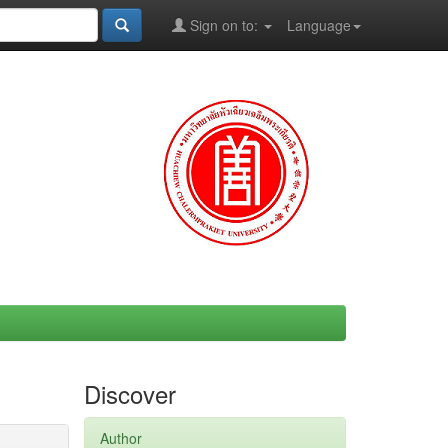
Sign on to:
Language
Discover
Author