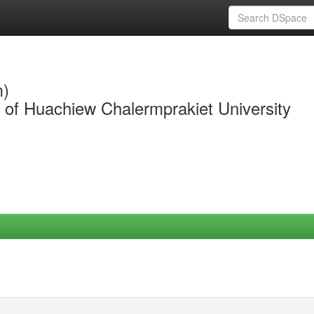
m)
y of Huachiew Chalermprakiet University