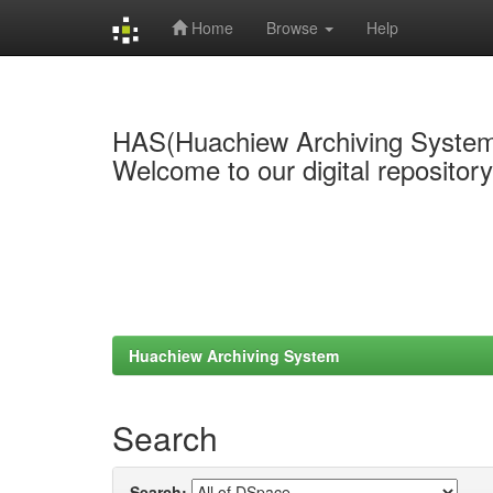
Home
Browse
Help
Skip
navigation
HAS(Huachiew Archiving Syste
Welcome to our digital repositor
Huachiew Archiving System
Search
Search: