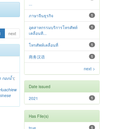
...
ภาษาจีนธุรกิจ
1
อุตสาหกรรมบริการโทรศัพท์
1
เคลื่อนที...
1
next
โทรศัพท์เคลื่อนที่
1
商务汉语
1
next >
 กองน้ำ
;
Date issued
Huachiew
hinese
2021
1
Has File(s)
true
1