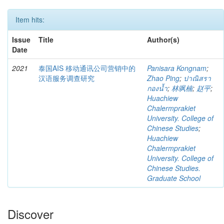
Item hits:
Issue
Title
Author(s)
Date
2021
泰国AIS 移动通讯公司营销中的
Panisara Kongnam
;
汉语服务调查研究
Zhao Ping
;
ปาณิสรา
กองน้ำ
;
林飒楠
;
赵平
;
Huachiew
Chalermprakiet
University. College of
Chinese Studies
;
Huachiew
Chalermprakiet
University. College of
Chinese Studies.
Graduate School
Discover