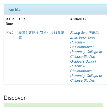
Item hits:
Issue
Title
Author(s)
Date
2019
泰国主要银行 ATM 中文服务研
Zhang Sisi
;
张思思
;
究
Zhao Ping
;
赵平
;
Huachiew
Chalermprakiet
University. College of
Chinese Studies.
Graduate School
;
Huachiew
Chalermprakiet
University. College of
Chinese Studies
Discover