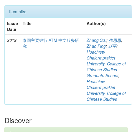
Item hits:
Issue
Title
Author(s)
Date
2019
泰国主要银行 ATM 中文服务研
Zhang Sisi
;
张思思
;
究
Zhao Ping
;
赵平
;
Huachiew
Chalermprakiet
University. College of
Chinese Studies.
Graduate School
;
Huachiew
Chalermprakiet
University. College of
Chinese Studies
Discover