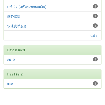
เอทีเอ็ม (เครื่องฝากถอนเงิน)
1
商务汉语
1
快速货币服务
1
next >
Date issued
2019
1
Has File(s)
true
1