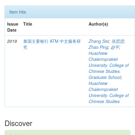
Item hits:
Issue
Title
Author(s)
Date
2019
泰国主要银行 ATM 中文服务研
Zhang Sisi
;
张思思
;
究
Zhao Ping
;
赵平
;
Huachiew
Chalermprakiet
University. College of
Chinese Studies.
Graduate School
;
Huachiew
Chalermprakiet
University. College of
Chinese Studies
Discover