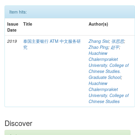
Item hits:
Issue
Title
Author(s)
Date
2019
泰国主要银行 ATM 中文服务研
Zhang Sisi
;
张思思
;
究
Zhao Ping
;
赵平
;
Huachiew
Chalermprakiet
University. College of
Chinese Studies.
Graduate School
;
Huachiew
Chalermprakiet
University. College of
Chinese Studies
Discover