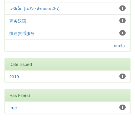
เอทีเอ็ม (เครื่องฝากถอนเงิน)
1
商务汉语
1
快速货币服务
1
next >
Date issued
2019
1
Has File(s)
true
1