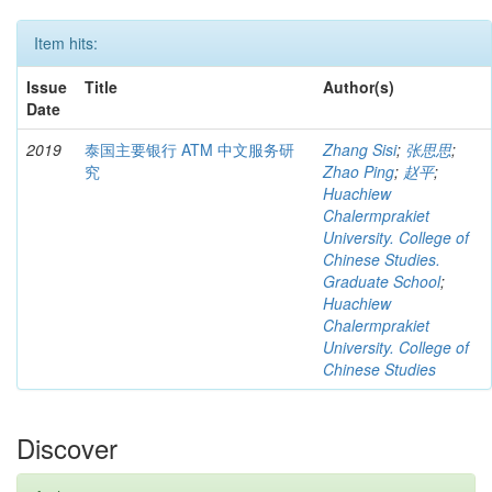
Item hits:
Issue
Title
Author(s)
Date
2019
泰国主要银行 ATM 中文服务研
Zhang Sisi
;
张思思
;
究
Zhao Ping
;
赵平
;
Huachiew
Chalermprakiet
University. College of
Chinese Studies.
Graduate School
;
Huachiew
Chalermprakiet
University. College of
Chinese Studies
Discover