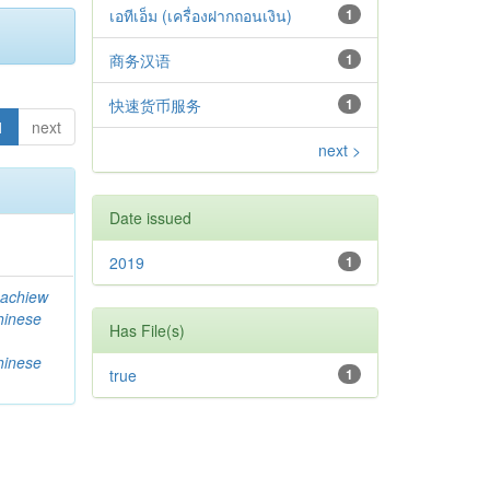
เอทีเอ็ม (เครื่องฝากถอนเงิน)
1
商务汉语
1
快速货币服务
1
1
next
next >
Date issued
2019
1
achiew
hinese
Has File(s)
hinese
true
1