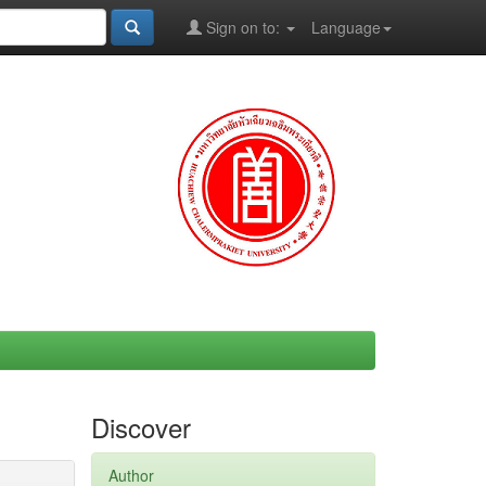
Sign on to:
Language
Discover
Author