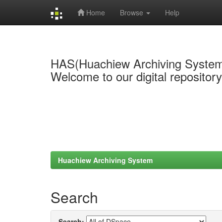
Home
Browse
Help
Skip
navigation
HAS(Huachiew Archiving Syste
Welcome to our digital repositor
Huachiew Archiving System
Search
Search: