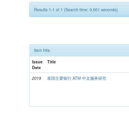
Results 1-1 of 1 (Search time: 0.001 seconds).
Item hits:
Issue
Title
Date
2019
泰国主要银行 ATM 中文服务研究