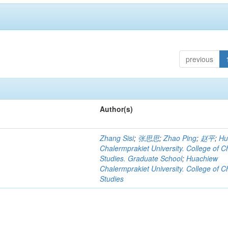
previous
Author(s)
Zhang Sisi
;
张思思
;
Zhao Ping
;
赵平
;
Hu
Chalermprakiet University. College of C
Studies. Graduate School
;
Huachiew
Chalermprakiet University. College of C
Studies