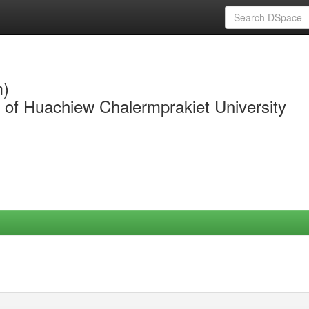
m)
y of Huachiew Chalermprakiet University