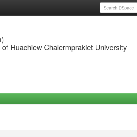
m)
y of Huachiew Chalermprakiet University