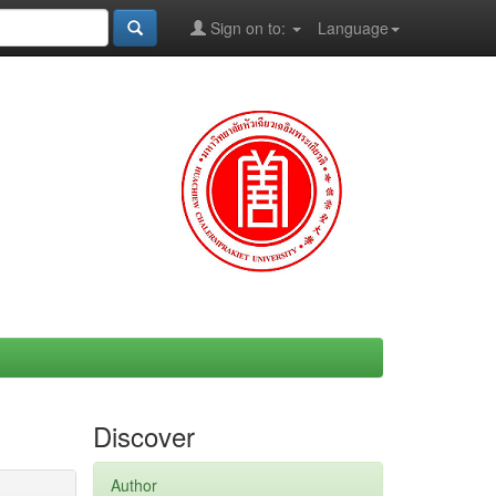
Sign on to:
Language
Discover
Author