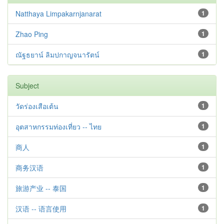
Natthaya Limpakarnjanarat
1
Zhao Ping
1
ณัฐธยาน์ ลิมปกาญจนารัตน์
1
Subject
วัดร่องเสือเต้น
1
อุตสาหกรรมท่องเที่ยว -- ไทย
1
商人
1
商务汉语
1
旅游产业 -- 泰国
1
汉语 -- 语言使用
1