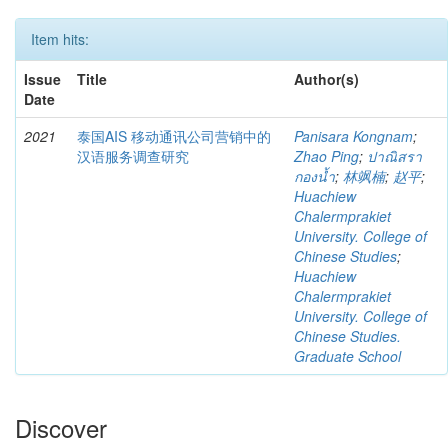
Item hits:
Issue
Title
Author(s)
Date
2021
泰国AIS 移动通讯公司营销中的
Panisara Kongnam
;
汉语服务调查研究
Zhao Ping
;
ปาณิสรา
กองน้ำ
;
林飒楠
;
赵平
;
Huachiew
Chalermprakiet
University. College of
Chinese Studies
;
Huachiew
Chalermprakiet
University. College of
Chinese Studies.
Graduate School
Discover