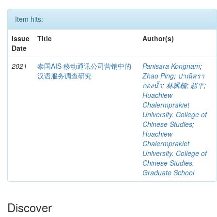
Item hits:
Issue
Title
Author(s)
Date
2021
泰国AIS 移动通讯公司营销中的
Panisara Kongnam
;
汉语服务调查研究
Zhao Ping
;
ปาณิสรา
กองน้ำ
;
林飒楠
;
赵平
;
Huachiew
Chalermprakiet
University. College of
Chinese Studies
;
Huachiew
Chalermprakiet
University. College of
Chinese Studies.
Graduate School
Discover