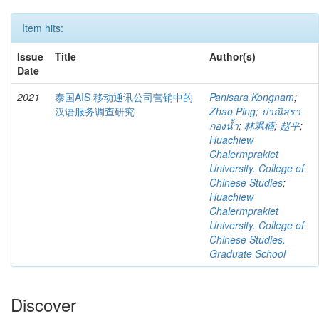
Item hits:
Issue
Title
Author(s)
Date
2021
泰国AIS 移动通讯公司营销中的
Panisara Kongnam
;
汉语服务调查研究
Zhao Ping
;
ปาณิสรา
กองน้ำ
;
林飒楠
;
赵平
;
Huachiew
Chalermprakiet
University. College of
Chinese Studies
;
Huachiew
Chalermprakiet
University. College of
Chinese Studies.
Graduate School
Discover