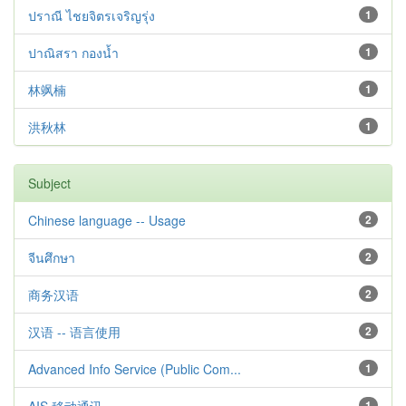
ปราณี ไชยจิตรเจริญรุ่ง
1
ปาณิสรา กองน้ำ
1
林飒楠
1
洪秋林
1
Subject
Chinese language -- Usage
2
จีนศึกษา
2
商务汉语
2
汉语 -- 语言使用
2
Advanced Info Service (Public Com...
1
1