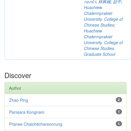
กองน้ำ
;
林飒楠
;
赵平
;
Huachiew
Chalermprakiet
University. College of
Chinese Studies
;
Huachiew
Chalermprakiet
University. College of
Chinese Studies.
Graduate School
Discover
Author
Zhao Ping
2
Panisara Kongnam
1
Pranee Chaichitchareonrung
1