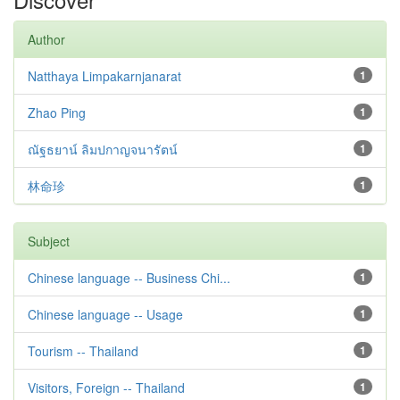
Author
Natthaya Limpakarnjanarat
1
Zhao Ping
1
ณัฐธยาน์ ลิมปกาญจนารัตน์
1
林命珍
1
Subject
Chinese language -- Business Chi...
1
Chinese language -- Usage
1
Tourism -- Thailand
1
Visitors, Foreign -- Thailand
1