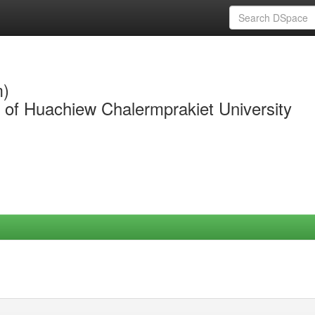
m)
y of Huachiew Chalermprakiet University