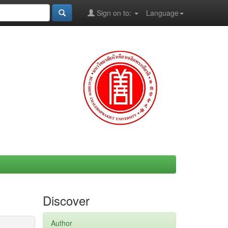
Sign on to:
Language
Discover
Author