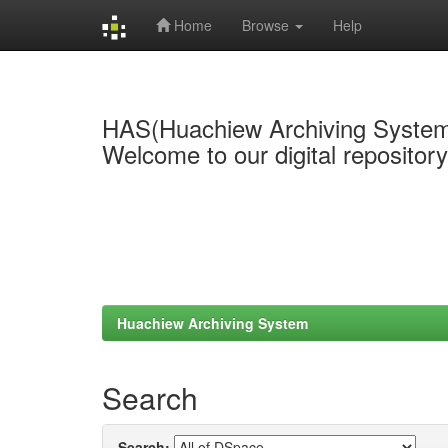
Home
Browse
Help
Skip
navigation
HAS(Huachiew Archiving Syste
Welcome to our digital repositor
Huachiew Archiving System
Search
Search: