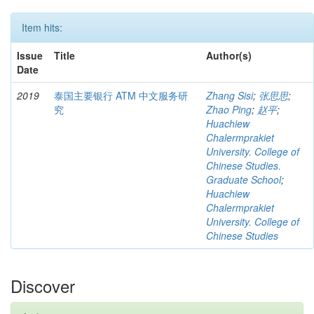
Item hits:
Issue
Title
Author(s)
Date
2019
泰国主要银行 ATM 中文服务研
Zhang Sisi
;
张思思
;
究
Zhao Ping
;
赵平
;
Huachiew
Chalermprakiet
University. College of
Chinese Studies.
Graduate School
;
Huachiew
Chalermprakiet
University. College of
Chinese Studies
Discover