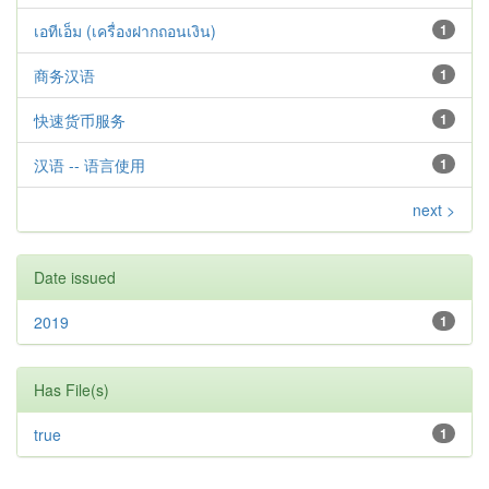
เอทีเอ็ม (เครื่องฝากถอนเงิน)
1
商务汉语
1
快速货币服务
1
汉语 -- 语言使用
1
next >
Date issued
2019
1
Has File(s)
true
1