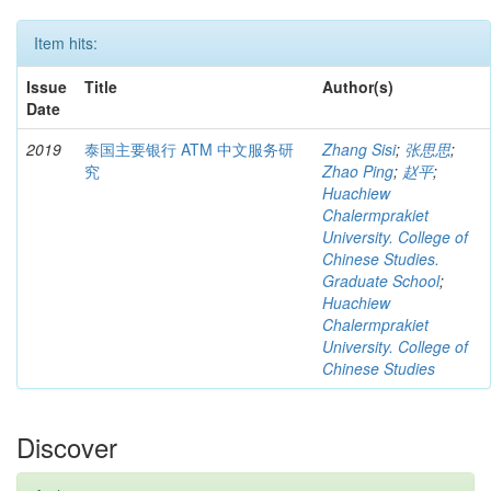
Item hits:
Issue
Title
Author(s)
Date
2019
泰国主要银行 ATM 中文服务研
Zhang Sisi
;
张思思
;
究
Zhao Ping
;
赵平
;
Huachiew
Chalermprakiet
University. College of
Chinese Studies.
Graduate School
;
Huachiew
Chalermprakiet
University. College of
Chinese Studies
Discover