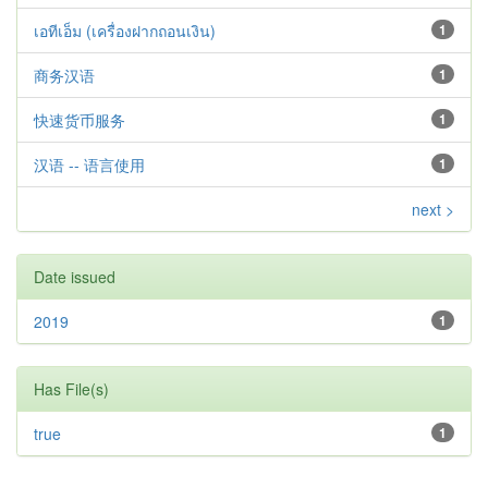
เอทีเอ็ม (เครื่องฝากถอนเงิน)
1
商务汉语
1
快速货币服务
1
汉语 -- 语言使用
1
next >
Date issued
2019
1
Has File(s)
true
1