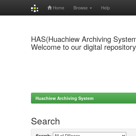
Home
Browse
Help
Skip
navigation
HAS(Huachiew Archiving Syste
Welcome to our digital repositor
Huachiew Archiving System
Search
Search: