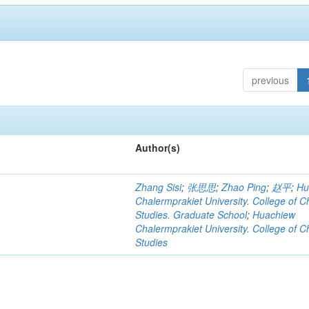
previous
Author(s)
Zhang Sisi
;
张思思
;
Zhao Ping
;
赵平
;
Hu
Chalermprakiet University. College of C
Studies. Graduate School
;
Huachiew
Chalermprakiet University. College of C
Studies