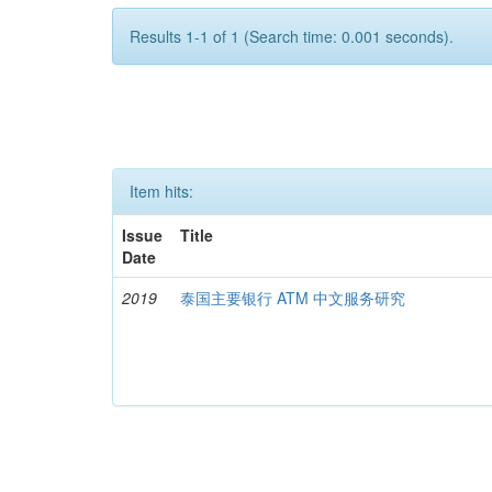
Results 1-1 of 1 (Search time: 0.001 seconds).
Item hits:
Issue
Title
Date
2019
泰国主要银行 ATM 中文服务研究