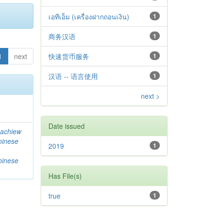
เอทีเอ็ม (เครื่องฝากถอนเงิน)
1
商务汉语
1
1
next
快速货币服务
1
汉语 -- 语言使用
1
next >
Date issued
achiew
hinese
2019
1
hinese
Has File(s)
true
1