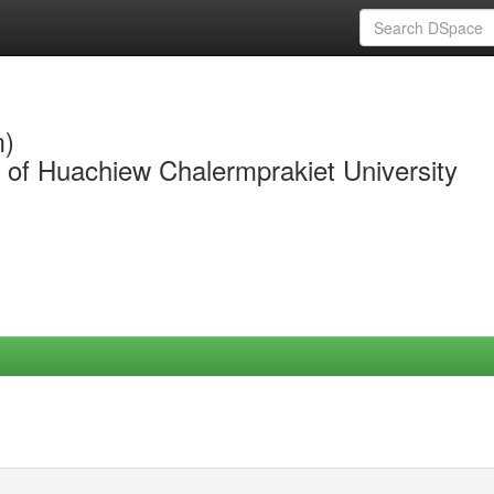
m)
y of Huachiew Chalermprakiet University