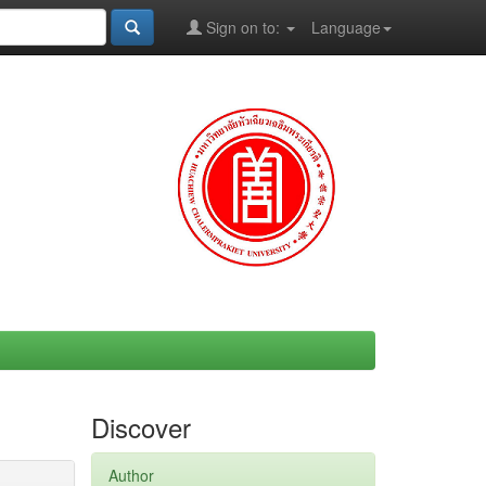
Sign on to:
Language
Discover
Author