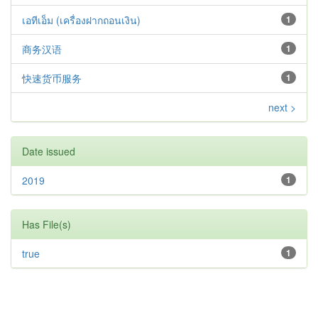
เอทีเอ็ม (เครื่องฝากถอนเงิน)
1
商务汉语
1
快速货币服务
1
next >
Date issued
2019
1
Has File(s)
true
1