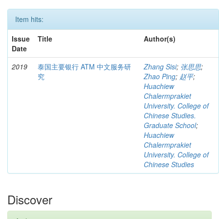
Item hits:
Issue
Title
Author(s)
Date
2019
泰国主要银行 ATM 中文服务研
Zhang Sisi
;
张思思
;
究
Zhao Ping
;
赵平
;
Huachiew
Chalermprakiet
University. College of
Chinese Studies.
Graduate School
;
Huachiew
Chalermprakiet
University. College of
Chinese Studies
Discover