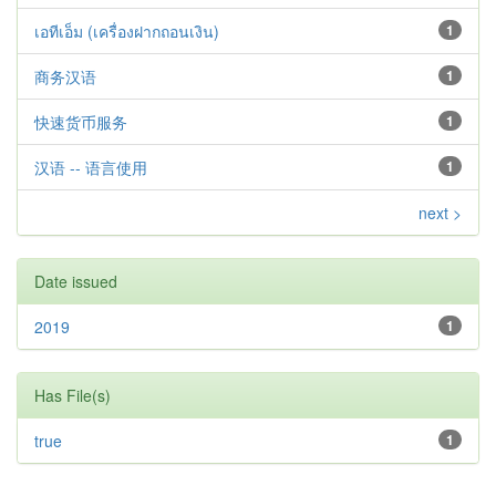
เอทีเอ็ม (เครื่องฝากถอนเงิน)
1
商务汉语
1
快速货币服务
1
汉语 -- 语言使用
1
next >
Date issued
2019
1
Has File(s)
true
1