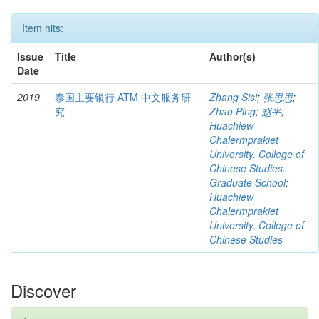
Item hits:
Issue
Title
Author(s)
Date
2019
泰国主要银行 ATM 中文服务研
Zhang Sisi
;
张思思
;
究
Zhao Ping
;
赵平
;
Huachiew
Chalermprakiet
University. College of
Chinese Studies.
Graduate School
;
Huachiew
Chalermprakiet
University. College of
Chinese Studies
Discover