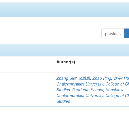
previous
Author(s)
Zhang Sisi
;
张思思
;
Zhao Ping
;
赵平
;
Hu
Chalermprakiet University. College of C
Studies. Graduate School
;
Huachiew
Chalermprakiet University. College of C
Studies