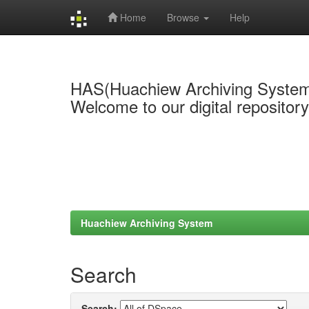
Home
Browse
Help
Skip
navigation
HAS(Huachiew Archiving Syste
Welcome to our digital repositor
Huachiew Archiving System
Search
Search: