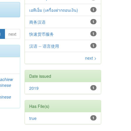
เอทีเอ็ม (เครื่องฝากถอนเงิน)
1
商务汉语
1
1
next
快速货币服务
1
汉语 -- 语言使用
1
next >
Date issued
achiew
hinese
2019
1
hinese
Has File(s)
true
1