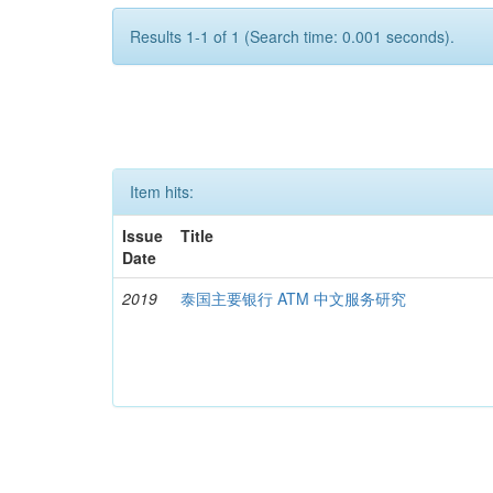
Results 1-1 of 1 (Search time: 0.001 seconds).
Item hits:
Issue
Title
Date
2019
泰国主要银行 ATM 中文服务研究