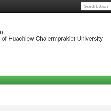
m)
y of Huachiew Chalermprakiet University