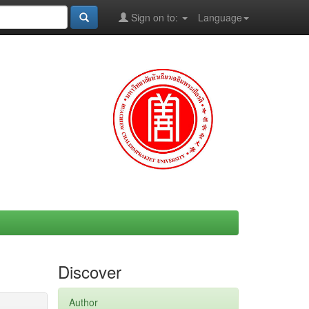
Sign on to:
Language
Discover
Author