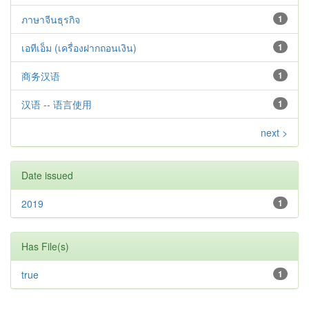
ภาษาจีนธุรกิจ
1
เอทีเอ็ม (เครื่องฝากถอนเงิน)
1
商务汉语
1
汉语 -- 语言使用
1
next >
Date issued
2019
1
Has File(s)
true
1