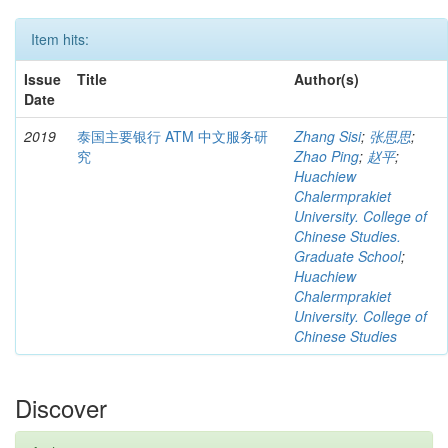
Item hits:
Issue
Title
Author(s)
Date
2019
泰国主要银行 ATM 中文服务研
Zhang Sisi
;
张思思
;
究
Zhao Ping
;
赵平
;
Huachiew
Chalermprakiet
University. College of
Chinese Studies.
Graduate School
;
Huachiew
Chalermprakiet
University. College of
Chinese Studies
Discover